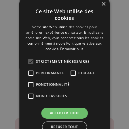
pour les techniciens du Groupe Mercier.
×
Pour toute demande,
n’hésitez pas à
Ce site Web utilise des
nous solliciter
pour demander
conseil
cookies
ou un
devis.
Notre site Web utilise des cookies pour
améliorer l'expérience utilisateur. En utilisant
notre site Web, vous acceptez tous les cookies
conformément à notre Politique relative aux
Nous contacter
cookies.
En savoir plus
STRICTEMENT NÉCESSAIRES
PERFORMANCE
CIBLAGE
FONCTIONNALITÉ
Pourquoi nous choisir ?
NON CLASSIFIÉS
ACCEPTER TOUT
REFUSER TOUT